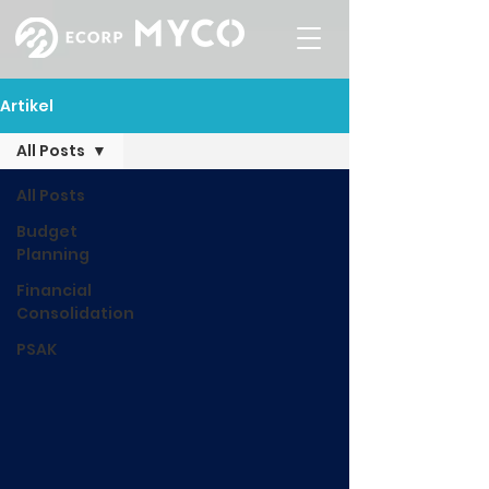
Artikel
All Posts
All Posts
Budget
Planning
Financial
Consolidation
PSAK