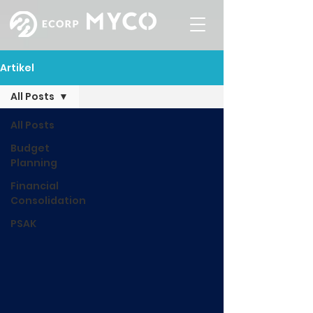
Artikel
All Posts
All Posts
Budget
Planning
Financial
Consolidation
PSAK