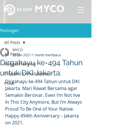
Postingan
All Posts
MYCO
All Posts
22 Jun 2021
1 menit membaca
Dirgahayu ke-494 Tahun
Budget Planning
untuk DKI Jakarta.
Financial Consolidation
Dirgahayu ke-494 Tahun untuk DKI 
PSAK
Jakarta. Mari Rawat Bersama agar 
Semakin Bersinar. Even I’m Not live 
In This City Anymore, But I’m Always 
Proud To Be One of Your Native. 
Happy 494th Anniversary – Jakarta 
on 2021.