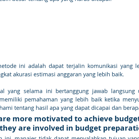
tode ini adalah dapat terjalin komunikasi yang le
gkat akurasi estimasi anggaran yang lebih baik.
al yang selama ini bertanggung jawab langsung u
a memiliki pemahaman yang lebih baik ketika menyu
ami tentang hasil apa yang dapat dicapai dan berap
re more motivated to achieve budget
they are involved in budget preparat
ini, manajer tidak dapat menyalahkan tujuan yang t