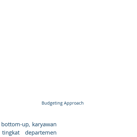
Budgeting Approach
bottom-up, karyawan 
ingkat departemen 