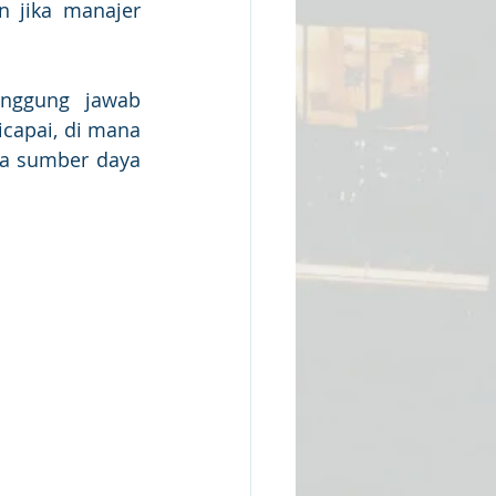
 jika manajer 
anggung jawab 
capai, di mana 
a sumber daya 