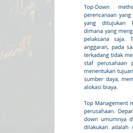
Top-Down meth
perencanaan yang d
yang ditujukan 
dimana yang menga
pelaksana saja.
anggaran, pada sa
terkadang tidak me
staf perusahaan p
menentukan tujuan 
sumber daya, mem
alokasi biaya.
Top Management men
perusahaan. Depar
down umumnya dig
dilakukan adalah