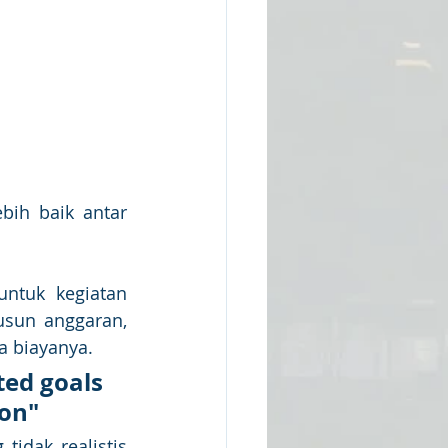
bih baik antar 
ntuk kegiatan 
sun anggaran, 
a biayanya.
ed goals 
ion"
idak realistis 