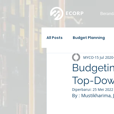
Berand
All Posts
Budget Planning
MYCO
15 Jul 2020
Budgeti
Top-Do
Diperbarui:
25 Mei 2022
By : Mustikharima, 