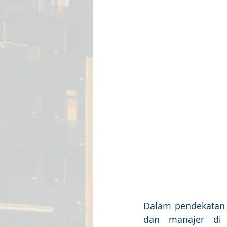
Dalam pendekatan 
dan manajer di t