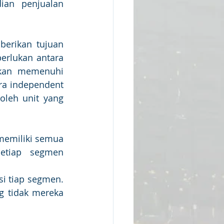
an penjualan 
erikan tujuan 
perlukan antara 
akan memenuhi 
a independent 
oleh unit yang 
memiliki semua 
etiap segmen 
i tiap segmen. 
 tidak mereka 