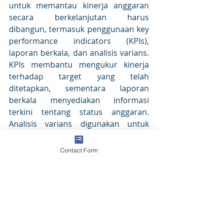
untuk memantau kinerja anggaran 
secara berkelanjutan harus 
dibangun, termasuk penggunaan key 
performance indicators (KPIs), 
laporan berkala, dan analisis varians. 
KPIs membantu mengukur kinerja 
terhadap target yang telah 
ditetapkan, sementara laporan 
berkala menyediakan informasi 
terkini tentang status anggaran. 
Analisis varians digunakan untuk 
mengidentifikasi penyimpangan 
antara anggaran dan aktual, 
Contact Form
memungkinkan perusahaan untuk 
mengambil tindakan korektif yang 
diperlukan. 
Studi kasus dan best practices dari 
perusahaan yang telah berhasil 