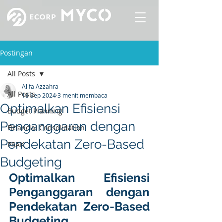
Postingan
All Posts
Alifa Azzahra
All Posts
18 Sep 2024
3 menit membaca
Optimalkan Efisiensi
Budget Planning
Penganggaran dengan
Financial Consolidation
Pendekatan Zero-Based
PSAK
Budgeting
Optimalkan Efisiensi 
Penganggaran dengan 
Pendekatan Zero-Based 
Budgeting 